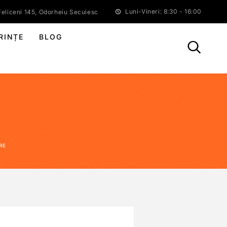
Luni-Vineri: 8:30 - 16:00
eliceni 145, Odorheiu Secuiesc
RINȚE
BLOG
RE