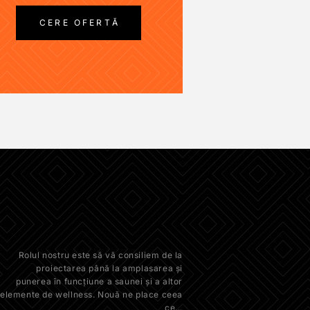
CERE OFERTĂ
Rolul nostru este să vă consiliem de la
proiectarea până la amplasarea și
punerea în funcțiune a saunei și a altor
elemente de wellness. Nouă ne place ceea
ce...