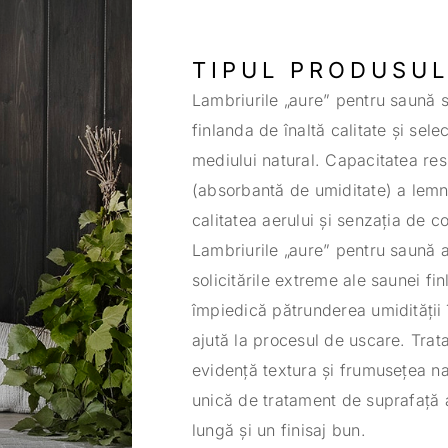
TIPUL PRODUSUL
Lambriurile „aure” pentru saună 
finlanda de înaltă calitate și sele
mediului natural. Capacitatea res
(absorbantă de umiditate) a lemn
calitatea aerului și senzația de co
Lambriurile „aure” pentru saună a
solicitările extreme ale saunei fi
împiedică pătrunderea umidității 
ajută la procesul de uscare. Trat
evidență textura și frumusețea na
unică de tratament de suprafață 
lungă și un finisaj bun.