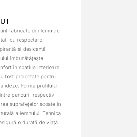
UI
sunt fabricate din lemn de
ctat, cu respectare
pirantă și desicantă
ului îmbunătățește
nfort în spațiile interioare.
u fost proiectate pentru
nlandeze. Forma profilului
între panouri, respectiv
area suprafețelor scoate în
turală a lemnului. Tehnica
asigură o durată de viață