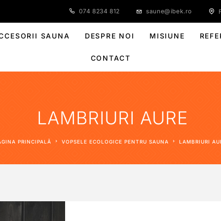
074 8234 812
saune@ibek.ro
F
CCESORII SAUNA
DESPRE NOI
MISIUNE
REFE
CONTACT
LAMBRIURI AURE
PAGINA PRINCIPALĂ
VOPSELE ECOLOGICE PENTRU SAUNA
LAMBRIURI AU