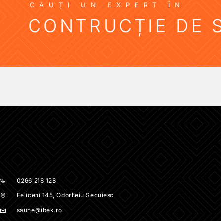
CAUȚI UN EXPERT ÎN
CONTRUCȚIE DE 
0266 218 128
Feliceni 145, Odorheiu Secuiesc
saune@ibek.ro