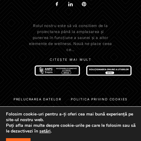
Rolul nostru este să vă consiliem de la
proiectarea până la amplasarea și
punerea în funcțiune a saunei și a altor
elemente de wellness. Nouă ne place ceea
ce...
CITEȘTE MAI MULT
PRELUCRAREA DATELOR
POLITICA PRIVIND COOKIES
POLITICĂ DE CONFIDENȚIALITATE
Folosim cookie-uri pentru a-ți oferi cea mai bună experiență pe
TERMENI ȘI CONDIȚII DE UTILIZARE
site-ul nostru web.
Poți afla mai multe despre cookie-urile pe care le folosim sau să
© 2022 IBEK SRL. Toate drepturile rezervate
le dezactivezi în
setări
.
WordPress Design and Development by WebGurus