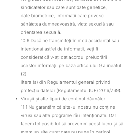
sindicatelor sau care sunt date genetice,
date biometrice, informații care privesc
sănătatea dumneavoastră, viața sexuală sau
orientarea sexuală.
10.6 Dacă ne transmiteți în mod accidental sau
intenționat astfel de informații, veți fi
considerat că v-ați dat acordul prelucrării
acestor informații pe baza articolului 9 alineatul
(2)
litera (a) din Regulamentul general privind
protecția datelor (Regulamentul (UE) 2016/769).
Virușii și alte tipuri de conținut dăunător
11.1 Nu garantăm că site-ul nostru nu conține
viruși sau alte programe rău intenționate. Dar
facem tot posibilul să prevenim acest lucru și să
avem un site curat care nu pune în pericol