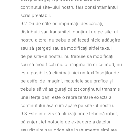
conținutul site-ului nostru fără consimțământul
scris prealabil.
9.2 Ori de câte ori imprimați, descărcați,
distribuiți sau transmiteți conținut de pe site-ul
nostru altora, nu trebuie să faceți nicio adăugire
sau să ștergeți sau să modificați altfel textul
de pe site-ul nostru, nu trebuie să modificați
sau să modificați nicio imagine, în orice mod, nu
este posibil să eliminați nici un text însoțitor de
pe astfel de imagini, materiale sau grafice și
trebuie să vă asigurați că tot conținutul transmis
unei terțe părți este o reprezentare exactă a
conținutului așa cum apare pe site-ul nostru.
9.3 Este interzis să utilizați orice tehnică robot,
păianjen, tehnologie de extragere a datelor
sau răzuire sau orice alte instrumente similare