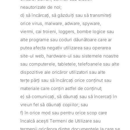
neautorizate de noi;
d) să încărcați, să găzduiți sau să transmiteți
orice virus, malware, adware, spyware,
viermi, cai troieni, loggers, bombe logice sau
alte programe sau coduri dăunătoare care ar
putea afecta negativ utilizarea sau operarea
site-ul web, hardware-ul sau sistemele noastre
sau computerele, tabletele, telefoanele sau alte
dispozitive ale oricăror utilizatori sau alte
terțe părți sau să încărcați orice conținut sau
materiale care conțin astfel de conținut;
e) să comunicați, să dăunați sau să încercați în
vreun fel să dăunați copiilor; sau
f) în orice mod sau pentru orice scop care
încalcă acești Termeni de Utilizare sau
termenii oricărora dintre documentele la care se