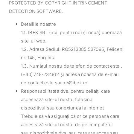
PROTECTED BY COPYRIGHT INFRINGEMENT
DETECTION SOFTWARE.
Detaliile noastre
1.1. IBEK SRL (noi, pentru noi și nouă) operează
site-ul web.
1.2. Adresa Sediul: RO5213085 537095, Feliceni
nr. 145, Harghita
1.3. Numărul nostru de telefon de contact este .
(+40) 748-234812 și adresa noastră de e-mail
de contact este saune@ibek.ro.
Responsabilitatea dvs. pentru ceilalți care
accesează site-ul nostru folosind
dispozitivul sau conexiunea la internet
Trebuie să vă asigurați că orice persoană care
accesează site-ul nostru de pe computerul
sau dispozitivele dvs. sau care are acces sau