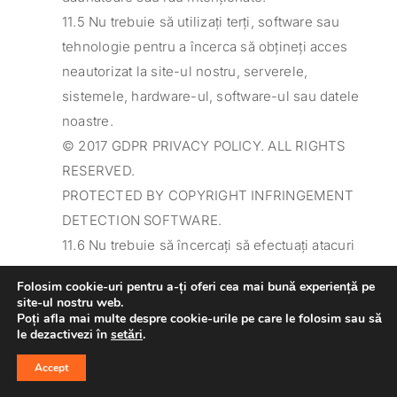
11.5 Nu trebuie să utilizați terți, software sau
tehnologie pentru a încerca să obțineți acces
neautorizat la site-ul nostru, serverele,
sistemele, hardware-ul, software-ul sau datele
noastre.
© 2017 GDPR PRIVACY POLICY. ALL RIGHTS
RESERVED.
PROTECTED BY COPYRIGHT INFRINGEMENT
DETECTION SOFTWARE.
11.6 Nu trebuie să încercați să efectuați atacuri
de tip de negare a serviciului pe site-ul
Folosim cookie-uri pentru a-ți oferi cea mai bună experiență pe
nostru.
site-ul nostru web.
Poți afla mai multe despre cookie-urile pe care le folosim sau să
11.7 Nu trebuie să efectuați nicio acțiune care să
le dezactivezi în
setări
.
contravină legii Computer Misuse Act 1990
Accept
(Legea Abuzului la Computere).
11.8 Putem raporta orice încălcare sau