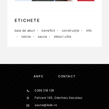
ETICHETE
baia de aburi
beneficii
construcție
info
istorie
sauna
sfaturi utile
ANPC
CONTACT
0266 218 128
Feliceni 145, Odorheiu Secuiesc
saune@ibek.ro